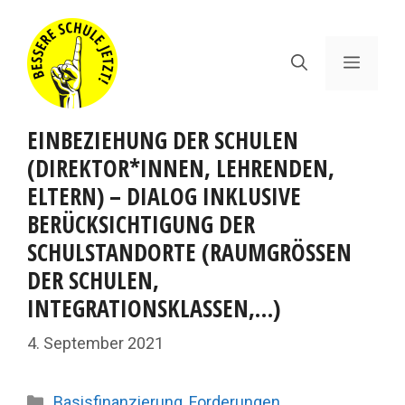
Zum
Inhalt
springen
Menü
EINBEZIEHUNG DER SCHULEN
(DIREKTOR*INNEN, LEHRENDEN,
ELTERN) – DIALOG INKLUSIVE
BERÜCKSICHTIGUNG DER
SCHULSTANDORTE (RAUMGRÖSSEN D
ER SCHULEN, I
NTEGRATIONSKLASSEN,…)
4. September 2021
Kategorien
Basisfinanzierung
,
Forderungen
,